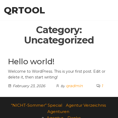
Skip
QRTOOL
to
the
content
Category:
Uncategorized
Hello world!
Welcome to WordPress. This is your first post. Edit or
delete it, then start writing!
qradmin
1
February 23, 2026
By
“NICHT-Sommer” Special
Agentur Verzeichnis
Agenturen
Agentur – Danke