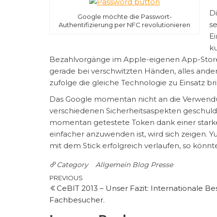
D
Google möchte die Passwort-
se
Authentifizierung per NFC revolutionieren
Ei
ku
Bezahlvorgänge im Apple-eigenen App-Store sic
gerade bei verschwitzten Händen, alles ander
zufolge die gleiche Technologie zu Einsatz br
Das Google momentan nicht an die Verwendun
verschiedenen Sicherheitsaspekten geschulde
momentan getestete Token dank einer starken
einfacher anzuwenden ist, wird sich zeigen. 
mit dem Stick erfolgreich verlaufen, so könnt
Category
Allgemein
Blog
Presse
Post
Previous
PREVIOUS
CeBIT 2013 – Unser Fazit: Internationale B
Post
navigation
Fachbesucher.