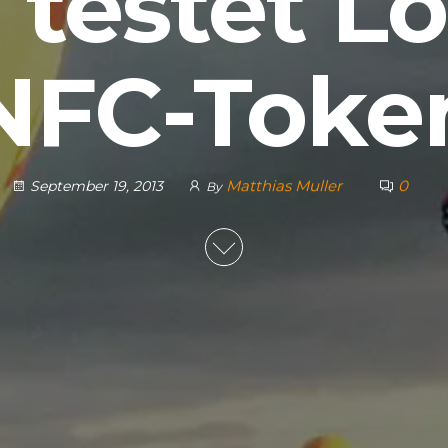
 testet Lo
NFC-Toke
Matthias Muller
0
September 19, 2013
By