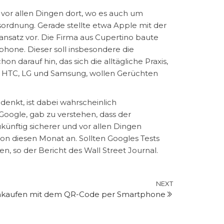
vor allen Dingen dort, wo es auch um
esordnung. Gerade stellte etwa Apple mit der
nsatz vor. Die Firma aus Cupertino baute
hone. Dieser soll insbesondere die
 darauf hin, das sich die alltägliche Praxis,
ran HTC, LG und Samsung, wollen Gerüchten
nkt, ist dabei wahrscheinlich
Google, gab zu verstehen, dass der
ünftig sicherer und vor allen Dingen
hon diesen Monat an. Sollten Googles Tests
n, so der Bericht des Wall Street Journal.
Next
NEXT
nkaufen mit dem QR-Code per Smartphone
Post