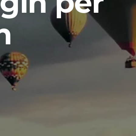
gin per
n