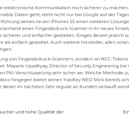
ie elektronische Kommunikation noch sicherer zu machen, 
nsible Daten geht, steht nicht nur bei Google auf der Tag
nführung seines neuen iPhones 5S einen weiteren Lösungsa
rzerhand einen Fingerabdruck-Scanner in ihr neues Smartp
herer und einfacher gestalten. Einiges deutet jedoch schon
e als einfach gestaltet. Auch weitere Hersteller, allen vo
ingen.
g von Fingerabdruck-Scannern, sondern an NFC-Tokens de
t. Mayank Upadhyay, Director of Security Engineering bei 
 PKI-Verschlüsselung sehr sicher sei. Welche Methode zuk
Yubico hingegen bietet seinen YubiKey NEO Stick bereits sc
e dieser im nächsten Jahr regulär an Kunden verkauft werde
esucher und hohe Qualität der
Ei