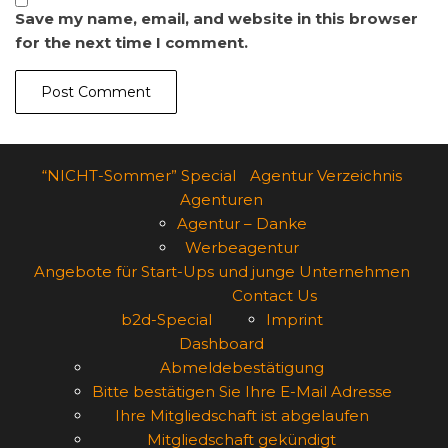
Save my name, email, and website in this browser
for the next time I comment.
“NICHT-Sommer” Special
Agentur Verzeichnis
Agenturen
Agentur – Danke
Werbeagentur
Angebote für Start-Ups und junge Unternehmen
Contact Us
b2d-Special
Imprint
Dashboard
Abmeldebestätigung
Bitte bestätigen Sie Ihre E-Mail Adresse
Ihre Mitgliedschaft ist abgelaufen
Mitgliedschaft gekündigt