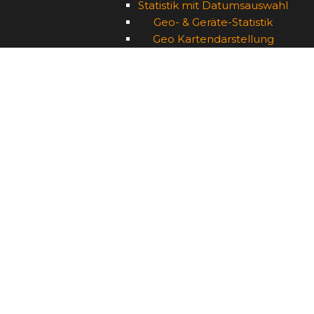
Statistik mit Datumsauswahl
Geo- & Geräte-Statistik
Geo Kartendarstellung
Statistik CSV-Export
Externes Tracking
Konditionale Linkziele
Kampagnengruppen
WebApps mit mCMS
Inhaltsseiten
Externe Links
Mobile Visitenkarte
Bildgalerie mit Slideshow
Leadgenerierung
Leadreport & Export
Free Trial
Feedback & Bewertung
Homepage – Bottom
Homepage – Oben
Homepage – Top
Homepage – Unten
Javascript QR Code Widget
Jetzt kostenlos anmelden
Jobs und Karriere