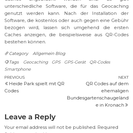
unterschiedliche Software, die für das Geocaching
genutzt werden kann. Nach der Installation der
Software, die kostenlos oder auch gegen eine Gebühr
bezogen wird, lassen sich umgehend die ersten
Caches anzeigen, die beispielsweise aus QR-Codes
bestehen können.
Category
Allgemein
Blog
Tags
Geocaching
GPS
GPS-Gerät
QR-Codes
Smartphone
Post
Previous
N
PREVIOUS
NEXT
Heide Park spielt mit QR
QR Codes auf dem
Post
P
navigation
Codes
ehemaligen
Bundesgartenschaugeländ
e in Kronach
Leave a Reply
Your email address will not be published.
Required