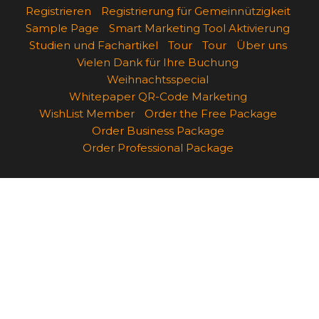
Registrieren
Registrierung für Gemeinnützigkeit
Sample Page
Smart Marketing Tool Aktivierung
Studien und Fachartikel
Tour
Tour
Über uns
Vielen Dank für Ihre Buchung
Weihnachtsspecial
Whitepaper QR-Code Marketing
WishList Member
Order the Free Package
Order Business Package
Order Professional Package