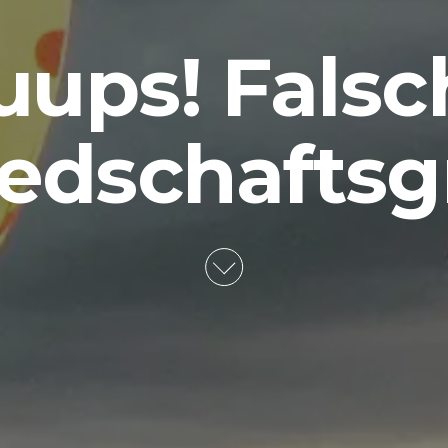
uups! Falsc
iedschafts