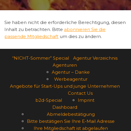
Sie haben nicht die erforderliche Berechtigung, diesen
Inhalt zu betrachten. Bitte
abonnieren Sie die
passende Mitgliedschaft
um dies zu ändern.
“NICHT-Sommer” Special
Agentur Verzeichnis
Agenturen
Agentur – Danke
Werbeagentur
Angebote für Start-Ups und junge Unternehmen
Contact Us
b2d-Special
Imprint
Dashboard
Abmeldebestätigung
Bitte bestätigen Sie Ihre E-Mail Adresse
Ihre Mitgliedschaft ist abgelaufen