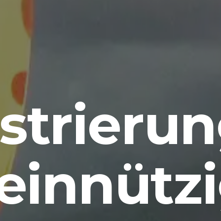
strierun
innützi