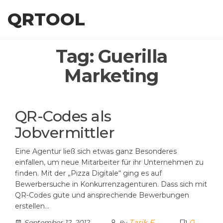
Skip
QRTOOL
to
the
content
Tag:
Guerilla
Marketing
QR-Codes als
Jobvermittler
Eine Agentur ließ sich etwas ganz Besonderes
einfallen, um neue Mitarbeiter für ihr Unternehmen zu
finden. Mit der „Pizza Digitale“ ging es auf
Bewerbersuche in Konkurrenzagenturen. Dass sich mit
QR-Codes gute und ansprechende Bewerbungen
erstellen…
Tarik F
0
September 12, 2012
By