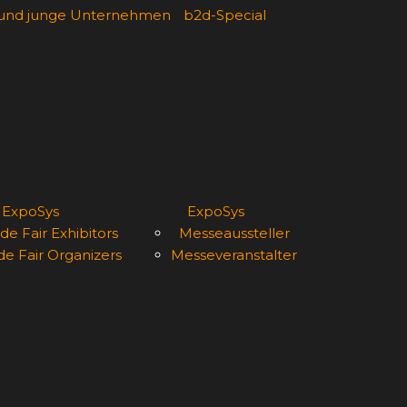
 und junge Unternehmen
b2d-Special
ExpoSys
ExpoSys
de Fair Exhibitors
Messeaussteller
de Fair Organizers
Messeveranstalter