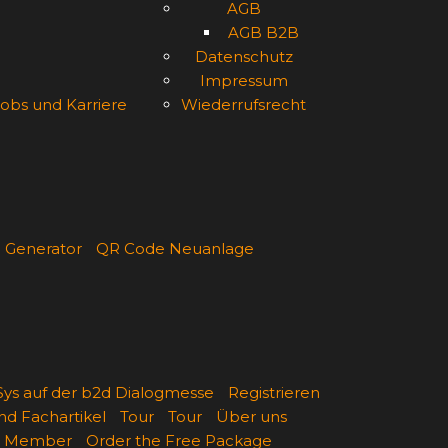
AGB
AGB B2B
Datenschutz
Impressum
obs und Karriere
Wiederrufsrecht
 Generator
QR Code Neuanlage
ys auf der b2d Dialogmesse
Registrieren
nd Fachartikel
Tour
Tour
Über uns
st Member
Order the Free Package