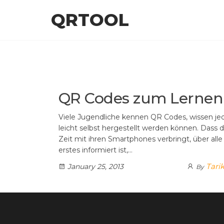
Skip
QRTOOL
to
the
content
QR Codes zum Lernen
Viele Jugendliche kennen QR Codes, wissen jed
leicht selbst hergestellt werden können. Dass di
Zeit mit ihren Smartphones verbringt, über al
erstes informiert ist,…
Tarik
January 25, 2013
By