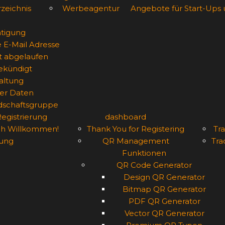
zeichnis
Werbeagentur
Angebote für Start-Ups
tigung
e E-Mail Adresse
st abgelaufen
gekündigt
altung
er Daten
edschaftsgruppe
Registrierung
dashboard
ich Willkommen!
Thank You for Registering
Tra
ung
QR Management
Tra
Funktionen
QR Code Generator
Design QR Generator
Bitmap QR Generator
PDF QR Generator
Vector QR Generator