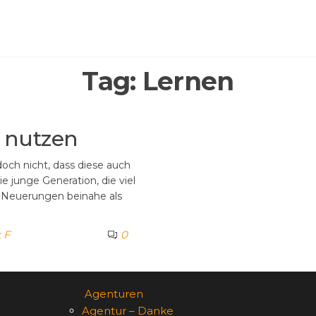
Tag:
Lernen
 nutzen
och nicht, dass diese auch
e junge Generation, die viel
le Neuerungen beinahe als
 F
0
Agenturen
Agentur – Danke