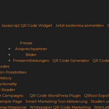
Javascript QR Code Widget
Jetzt kostenlos anmelden
J
Presse
Ansprechpartner
Bilder
Pressemitteilungen
QR Code Generator
QR Code
odes
on Possibilities
History
ctionality
 Reader
e Campaigns
QR-Code WordPress Plugin
QRtool ExpoS
ample Page
Smart Marketing Tool Aktivierung
Studien u
nachtsspecial
Whitepaper QR-Code Marketing
WishLi