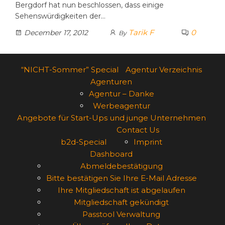
Bergdorf hat nun beschlossen, dass einige
Sehenswürdigkeiten der…
Tarik F
0
December 17, 2012
By
“NICHT-Sommer” Special
Agentur Verzeichnis
Agenturen
Agentur – Danke
Werbeagentur
Angebote für Start-Ups und junge Unternehmen
Contact Us
b2d-Special
Imprint
Dashboard
Abmeldebestätigung
Bitte bestätigen Sie Ihre E-Mail Adresse
Ihre Mitgliedschaft ist abgelaufen
Mitgliedschaft gekündigt
Passtool Verwaltung