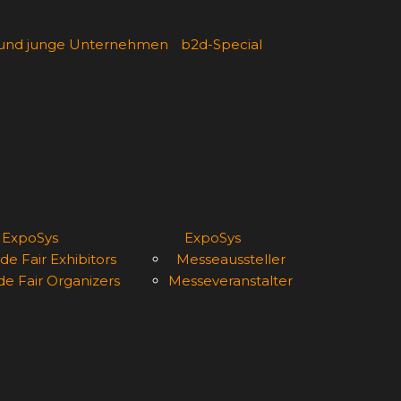
 und junge Unternehmen
b2d-Special
ExpoSys
ExpoSys
de Fair Exhibitors
Messeaussteller
de Fair Organizers
Messeveranstalter