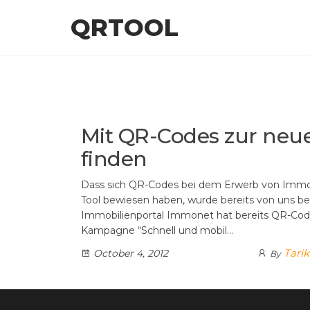
Skip
QRTOOL
to
the
content
Mit QR-Codes zur neu
finden
Dass sich QR-Codes bei dem Erwerb von Immobi
Tool bewiesen haben, wurde bereits von uns be
Immobilienportal Immonet hat bereits QR-Codes
Kampagne “Schnell und mobil…
Tarik
October 4, 2012
By