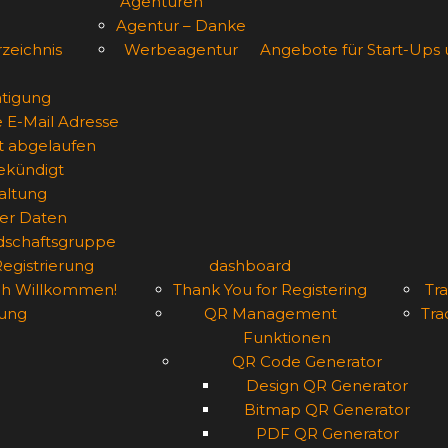
Agenturen
Agentur – Danke
zeichnis
Werbeagentur
Angebote für Start-Ups
tigung
e E-Mail Adresse
st abgelaufen
gekündigt
altung
er Daten
edschaftsgruppe
Registrierung
dashboard
ich Willkommen!
Thank You for Registering
Tra
ung
QR Management
Tra
Funktionen
QR Code Generator
Design QR Generator
Bitmap QR Generator
PDF QR Generator