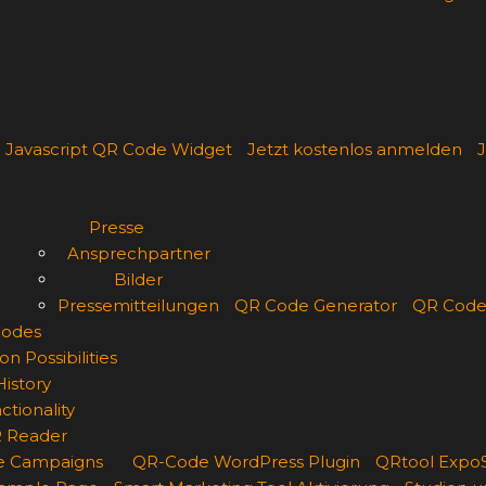
Javascript QR Code Widget
Jetzt kostenlos anmelden
J
Presse
Ansprechpartner
Bilder
Pressemitteilungen
QR Code Generator
QR Code
odes
on Possibilities
History
ctionality
 Reader
e Campaigns
QR-Code WordPress Plugin
QRtool ExpoS