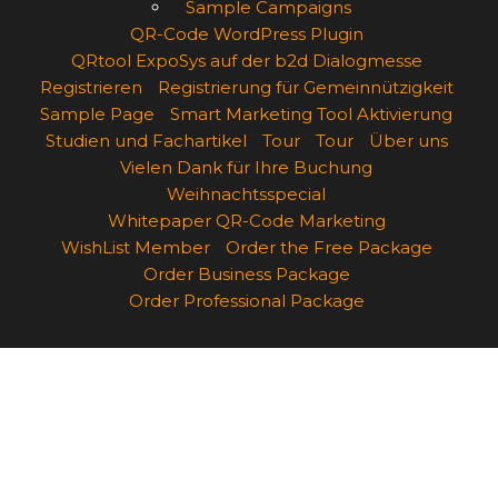
Sample Campaigns
QR-Code WordPress Plugin
QRtool ExpoSys auf der b2d Dialogmesse
Registrieren
Registrierung für Gemeinnützigkeit
Sample Page
Smart Marketing Tool Aktivierung
Studien und Fachartikel
Tour
Tour
Über uns
Vielen Dank für Ihre Buchung
Weihnachtsspecial
Whitepaper QR-Code Marketing
WishList Member
Order the Free Package
Order Business Package
Order Professional Package