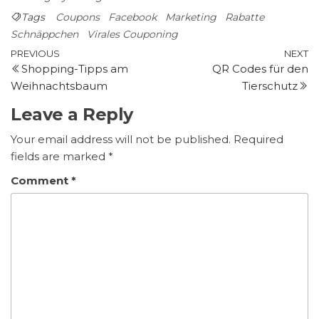
Tags
Coupons
Facebook
Marketing
Rabatte
Schnäppchen
Virales Couponing
Post
Previous
N
PREVIOUS
NEXT
Shopping-Tipps am
QR Codes für den
Post
P
navigation
Weihnachtsbaum
Tierschutz
Leave a Reply
Your email address will not be published.
Required
fields are marked
*
Comment
*