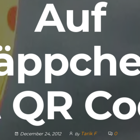
Auf
äppche
t QR Co
Tarik F
0
December 24, 2012
By