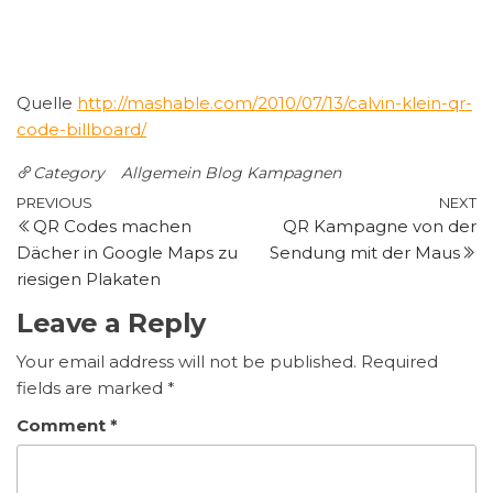
Quelle
http://mashable.com/2010/07/13/calvin-klein-qr-
code-billboard/
Category
Allgemein
Blog
Kampagnen
Post
Previous
N
PREVIOUS
NEXT
QR Codes machen
QR Kampagne von der
Post
P
navigation
Dächer in Google Maps zu
Sendung mit der Maus
riesigen Plakaten
Leave a Reply
Your email address will not be published.
Required
fields are marked
*
Comment
*