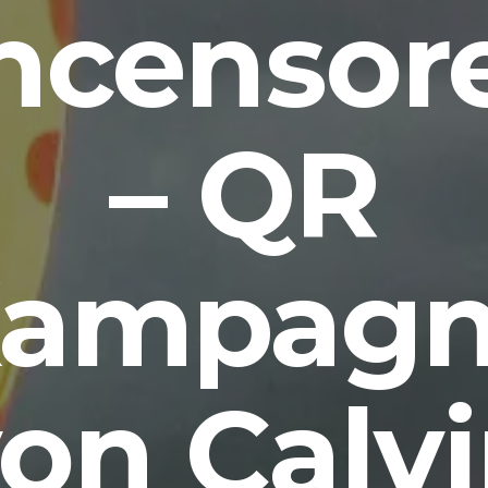
ncensor
– QR
ampag
on Calv