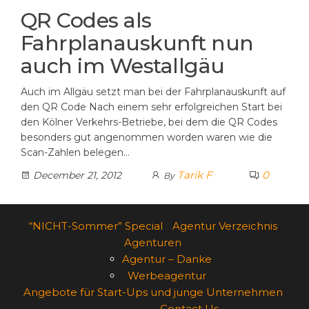
QR Codes als
Fahrplanauskunft nun
auch im Westallgäu
Auch im Allgäu setzt man bei der Fahrplanauskunft auf
den QR Code Nach einem sehr erfolgreichen Start bei
den Kölner Verkehrs-Betriebe, bei dem die QR Codes
besonders gut angenommen worden waren wie die
Scan-Zahlen belegen…
Tarik F
0
December 21, 2012
By
“NICHT-Sommer” Special
Agentur Verzeichnis
Agenturen
Agentur – Danke
Werbeagentur
Angebote für Start-Ups und junge Unternehmen
Contact Us