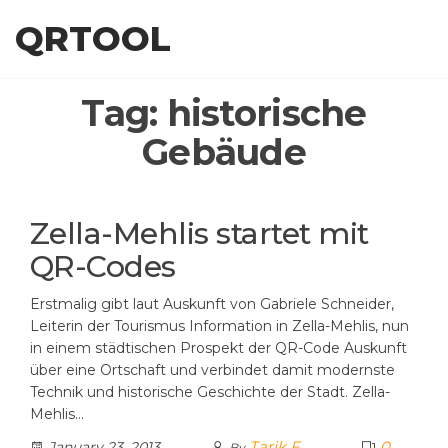
Skip
QRTOOL
to
the
content
Tag:
historische
Gebäude
Zella-Mehlis startet mit
QR-Codes
Erstmalig gibt laut Auskunft von Gabriele Schneider,
Leiterin der Tourismus Information in Zella-Mehlis, nun
in einem städtischen Prospekt der QR-Code Auskunft
über eine Ortschaft und verbindet damit modernste
Technik und historische Geschichte der Stadt. Zella-
Mehlis…
Tarik F
0
January 23, 2013
By