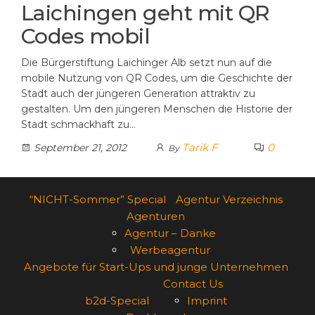
Laichingen geht mit QR
Codes mobil
Die Bürgerstiftung Laichinger Alb setzt nun auf die
mobile Nutzung von QR Codes, um die Geschichte der
Stadt auch der jüngeren Generation attraktiv zu
gestalten. Um den jüngeren Menschen die Historie der
Stadt schmackhaft zu…
Tarik F
0
September 21, 2012
By
“NICHT-Sommer” Special
Agentur Verzeichnis
Agenturen
Agentur – Danke
Werbeagentur
Angebote für Start-Ups und junge Unternehmen
Contact Us
b2d-Special
Imprint