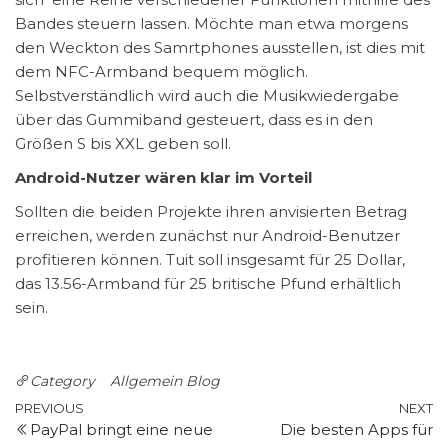
Bandes steuern lassen. Möchte man etwa morgens
den Weckton des Samrtphones ausstellen, ist dies mit
dem NFC-Armband bequem möglich.
Selbstverständlich wird auch die Musikwiedergabe
über das Gummiband gesteuert, dass es in den
Größen S bis XXL geben soll.
Android-Nutzer wären klar im Vorteil
Sollten die beiden Projekte ihren anvisierten Betrag
erreichen, werden zunächst nur Android-Benutzer
profitieren können. Tuit soll insgesamt für 25 Dollar,
das 13.56-Armband für 25 britische Pfund erhältlich
sein.
Category
Allgemein
Blog
Post
Previous
N
PREVIOUS
NEXT
PayPal bringt eine neue
Die besten Apps für
Post
P
navigation