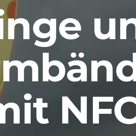
inge u
rmbänd
mit NFC