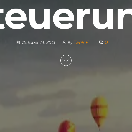
teueru
Tarik F
0
October 14, 2013
By