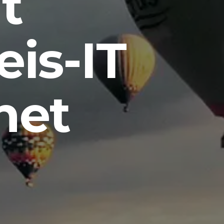
t
eis-IT
net