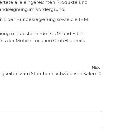
ertete alle eingereichten Produkte und
tandseignung im Vordergrund.
hnik der Bundesregierung sowie die IBM
zahnung mit bestehender CRM und ERP-
ens der Mobile Location GmbH bereits
Next
NEXT
uigkeiten zum Storchennachwuchs in Salem
Post