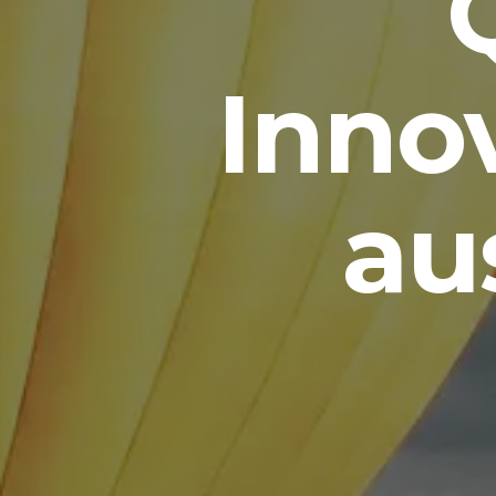
Innov
au