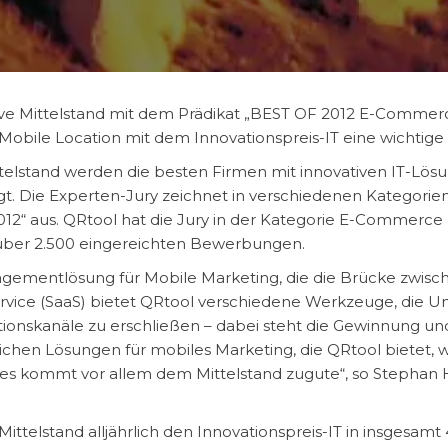
tive Mittelstand mit dem Prädikat „BEST OF 2012 E-Comme
 Mobile Location mit dem Innovationspreis-IT eine wichtig
Mittelstand werden die besten Firmen mit innovativen IT-L
gt. Die Experten-Jury zeichnet in verschiedenen Kategori
012“ aus. QRtool hat die Jury in der Kategorie E-Commerc
über 2.500 eingereichten Bewerbungen.
agementlösung für Mobile Marketing, die die Brücke zwisc
ervice (SaaS) bietet QRtool verschiedene Werkzeuge, die
nskanäle zu erschließen – dabei steht die Gewinnung un
lichen Lösungen für mobiles Marketing, die QRtool bietet,
ies kommt vor allem dem Mittelstand zugute“, so Stephan H
e Mittelstand alljährlich den Innovationspreis-IT in insgesam