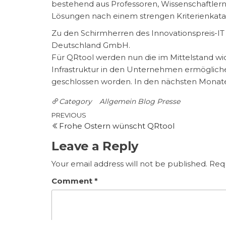
bestehend aus Professoren, Wissenschaftlern
Lösungen nach einem strengen Kriterienkata
Zu den Schirmherren des Innovationspreis-IT
Deutschland GmbH.
Für QRtool werden nun die im Mittelstand wi
Infrastruktur in den Unternehmen ermögliche
geschlossen worden. In den nächsten Monat
Category
Allgemein
Blog
Presse
Post
Previous
PREVIOUS
Frohe Ostern wünscht QRtool
Post
navigation
Leave a Reply
Your email address will not be published.
Requ
Comment
*