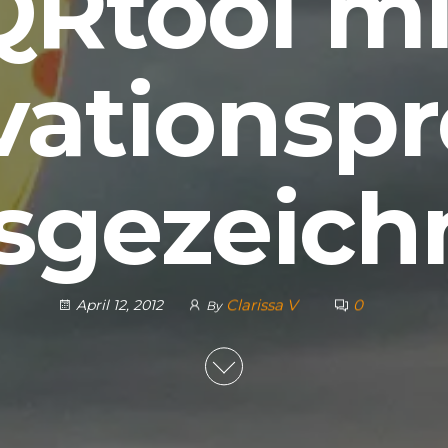
QRtool mi
ationspr
sgezeich
Clarissa V
0
April 12, 2012
By