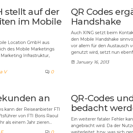
stellt auf der
QR Codes erg
iten im Mobile
Handshake
Auch XING setzt beim Kontak
den Mobile Handshake sinnvol
obile Location GmbH aus
vor allem für den Austausch 
ich des Mobile Marketings
genutzt wird, setzt nun ebenf
Marketing Infrastruktur,
January 16, 2013
sa V
0
sekunden an
QR-Codes und
bedacht werde
s kann der Reiseanbieter FTI
tsführer von FTI Boris Raoul
Ein weiterer fataler Fehler k
ehr als einem Jahr zieren…
angebracht wird. Da der Nutze
 F
0
weiterleitet, bzw. was sich g