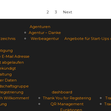
1
2
3
Next
Agenturen
Agentur – Danke
zeichnis
Werbeagentur
Angebote für Start-Ups
tigung
e E-Mail Adresse
st abgelaufen
gekündigt
altung
er Daten
edschaftsgruppe
Registrierung
dashboard
ich Willkommen!
Thank You for Registering
Tra
ung
QR Management
Tra
Funktionen