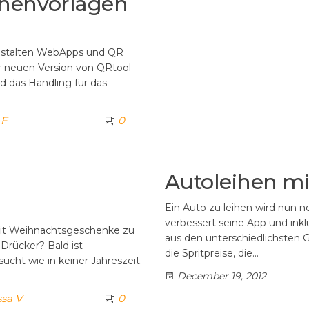
gnenvorlagen
gestalten WebApps und QR
r neuen Version von QRtool
d das Handling für das
 F
0
Autoleihen mi
Ein Auto zu leihen wird nun n
verbessert seine App und ink
eit Weihnachtsgeschenke zu
aus den unterschiedlichsten 
Drücker? Bald ist
die Spritpreise, die…
cht wie in keiner Jahreszeit.
December 19, 2012
ssa V
0