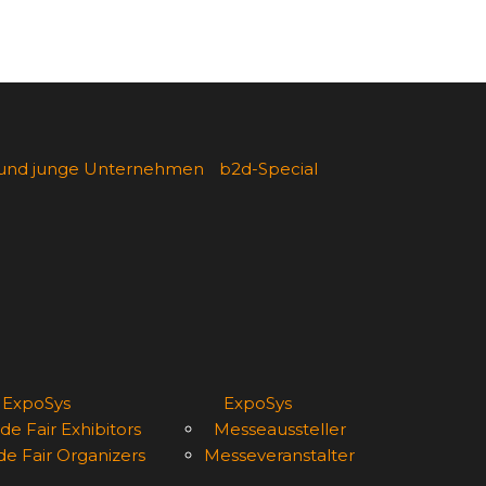
 und junge Unternehmen
b2d-Special
ExpoSys
ExpoSys
de Fair Exhibitors
Messeaussteller
de Fair Organizers
Messeveranstalter