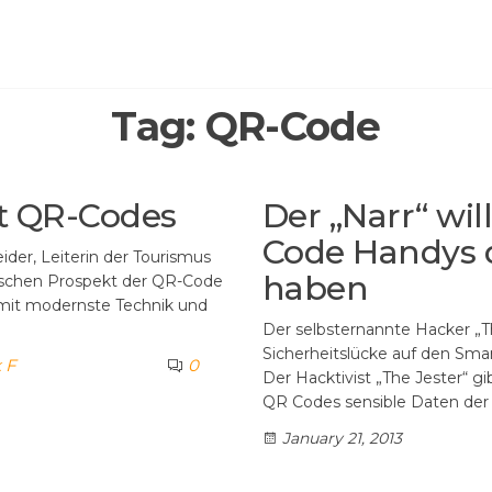
Tag:
QR-Code
it QR-Codes
Der „Narr“ wil
Code Handys 
ider, Leiterin der Tourismus
haben
dtischen Prospekt der QR-Code
amit modernste Technik und
Der selbsternannte Hacker „T
Sicherheitslücke auf den Sma
 F
0
Der Hacktivist „The Jester“ gi
QR Codes sensible Daten der
January 21, 2013