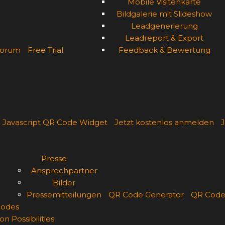
Mobile Visitenkarte
Bildgalerie mit Slideshow
Leadgenerierung
Leadreport & Export
orum
Free Trial
Feedback & Bewertung
Javascript QR Code Widget
Jetzt kostenlos anmelden
J
Presse
Ansprechpartner
Bilder
Pressemitteilungen
QR Code Generator
QR Code
odes
on Possibilities