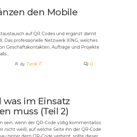
änzen den Mobile
taustausch auf QR Codes und ergänzt damit
l. Das professionelle Netzwerk XING, welches
von Geschäftskontakten, Aufträge und Projekte
alls…
Tarik F
0
By
 was im Einsatz
n muss (Teil 2)
ann sein, wenn der QR-Code völlig kommentarlos
r nicht weiß, auf welche Seite ihn der QR-Code
enau hinter dem QR-Code verbirgt, sollte dieser…