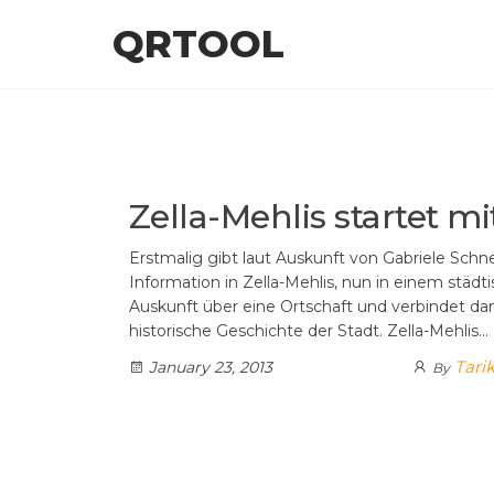
Skip
QRTOOL
to
the
content
Zella-Mehlis startet m
Erstmalig gibt laut Auskunft von Gabriele Schne
Information in Zella-Mehlis, nun in einem stä
Auskunft über eine Ortschaft und verbindet d
historische Geschichte der Stadt. Zella-Mehlis…
Tarik
January 23, 2013
By